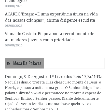
tecnológico
08/08/2026
ACAREG/Braga: «É uma experiência única na vida
das nossas crianças», afirma dirigente escutista
08/08/2026
Viana do Castelo: Bispo aponta recrutamento de
animadores juvenis como prioridade
08/08/2026
Mesa Da Palavra
Domingo, 9 De Agosto : 1.º Livro dos Reis 19,9a.11-13a.
Naqueles dias, o profeta Elias chegou ao monte de Deus, o
Horeb, e passou a noite numa gruta. O Senhor dirigiu-lhe a
palavra, dizendo: «Sai e permanece no monte à espera do
Senhor». Então, o Senhor passou. Diante dele, uma forte
rajada de vento fendia as montanhas e quebrava os
rochedos; mas o Senhor não […]