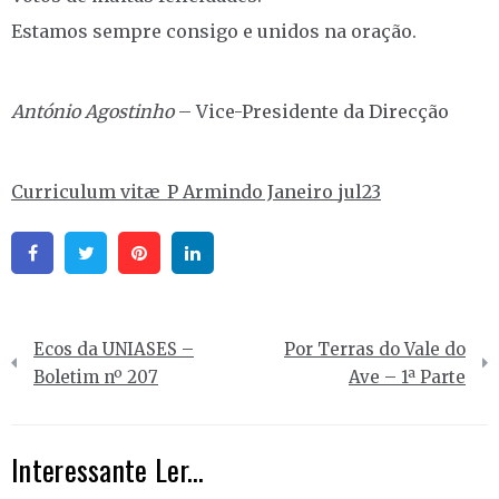
Estamos sempre consigo e unidos na oração.
António Agostinho
– Vice-Presidente da Direcção
Curriculum vitæ_P Armindo Janeiro_jul23
Facebook
Twitter
Pinterest
Linkedin
Navegação
Ecos da UNIASES –
Por Terras do Vale do
de
Boletim nº 207
Ave – 1ª Parte
artigos
Interessante Ler...