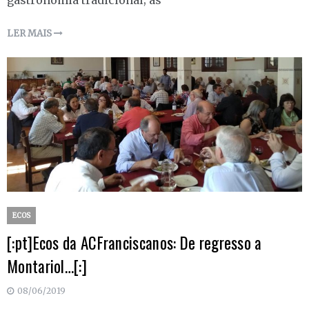
LER MAIS
ECOS
[:pt]Ecos da ACFranciscanos: De regresso a
Montariol…[:]
08/06/2019