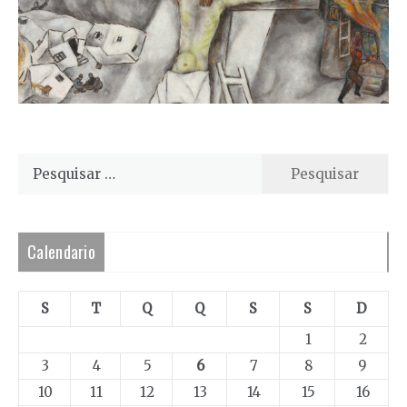
Pesquisar
por:
Calendario
S
T
Q
Q
S
S
D
1
2
3
4
5
6
7
8
9
10
11
12
13
14
15
16