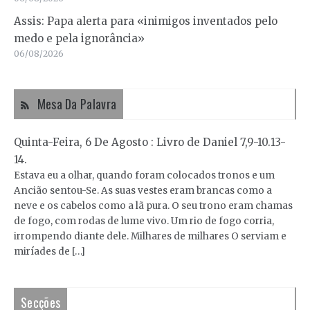
Assis: Papa alerta para «inimigos inventados pelo
medo e pela ignorância»
06/08/2026
Mesa Da Palavra
Quinta-Feira, 6 De Agosto : Livro de Daniel 7,9-10.13-
14.
Estava eu a olhar, quando foram colocados tronos e um
Ancião sentou-Se. As suas vestes eram brancas como a
neve e os cabelos como a lã pura. O seu trono eram chamas
de fogo, com rodas de lume vivo. Um rio de fogo corria,
irrompendo diante dele. Milhares de milhares O serviam e
miríades de […]
Secções