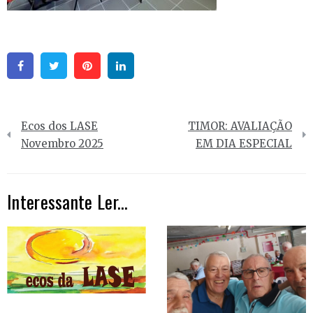
Facebook
Twitter
Pinterest
Linkedin
Navegação
Ecos dos LASE
TIMOR: AVALIAÇÃO
de
Novembro 2025
EM DIA ESPECIAL
artigos
Interessante Ler...