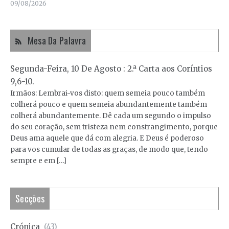
09/08/2026
Mesa Da Palavra
Segunda-Feira, 10 De Agosto : 2.ª Carta aos Coríntios
9,6-10.
Irmãos: Lembrai-vos disto: quem semeia pouco também
colherá pouco e quem semeia abundantemente também
colherá abundantemente. Dê cada um segundo o impulso
do seu coração, sem tristeza nem constrangimento, porque
Deus ama aquele que dá com alegria. E Deus é poderoso
para vos cumular de todas as graças, de modo que, tendo
sempre e em […]
Secções
Crónica
(43)