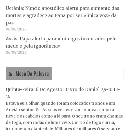
Ucrânia: Núncio apostólico alerta para aumento das
mortes e agradece ao Papa por ser «única voz» da
paz
06/08/2026
Assis: Papa alerta para «inimigos inventados pelo
medo e pela ignorância»
06/08/2026
Mesa Da Palavra
Quinta-Feira, 6 De Agosto : Livro de Daniel 7,9-10.13-
14.
Estava eu a olhar, quando foram colocados tronos e um
Ancião sentou-Se. As suas vestes eram brancas como a
neve e os cabelos como a lã pura. O seu trono eram chamas
de fogo, com rodas de lume vivo. Um rio de fogo corria,
irrompendo diante dele. Milhares de milhares O serviam e