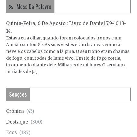
Mesa Da Palavra
Quinta-Feira, 6 De Agosto : Livro de Daniel 7,9-10.13-
14.
Estava eu a olhar, quando foram colocados tronos e um
Ancião sentou-Se. As suas vestes eram brancas como a
neve e os cabelos como a lã pura. O seu trono eram chamas
de fogo, com rodas de lume vivo. Um rio de fogo corria,
irrompendo diante dele. Milhares de milhares O serviam e
miríades de […]
Secções
Crónica
(43)
Destaque
(300)
Ecos
(187)