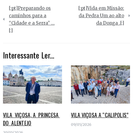
Navegação
[:pt]Preparando os
[:pt]Vida em Missão:
de
caminhos para a
da Pedra Um ao alto
“Cidade e a Serra” …
da Donga .[:]
artigos
[:]
Interessante Ler...
VILA VIÇOSA, A PRINCESA
VILA VIÇOSA A “CALIPOLIS”
DO ALENTEJO
09/05/2026
20/05/2026