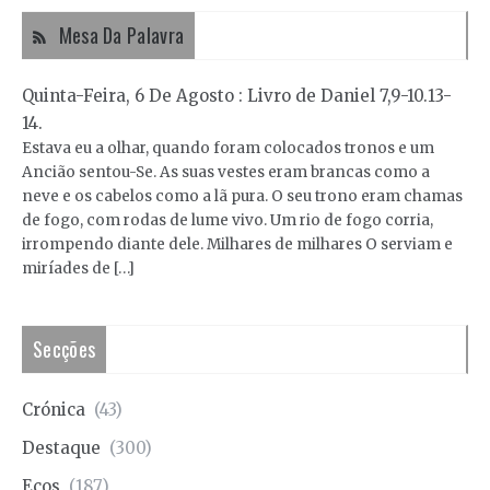
Mesa Da Palavra
Quinta-Feira, 6 De Agosto : Livro de Daniel 7,9-10.13-
14.
Estava eu a olhar, quando foram colocados tronos e um
Ancião sentou-Se. As suas vestes eram brancas como a
neve e os cabelos como a lã pura. O seu trono eram chamas
de fogo, com rodas de lume vivo. Um rio de fogo corria,
irrompendo diante dele. Milhares de milhares O serviam e
miríades de […]
Secções
Crónica
(43)
Destaque
(300)
Ecos
(187)